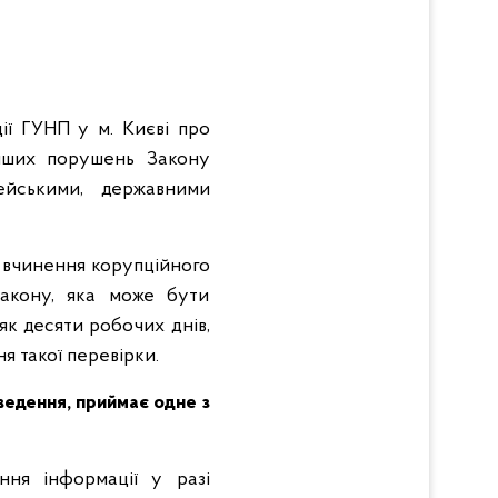
ії ГУНП у м. Києві про
інших порушень Закону
ейськими, державними
 вчинення корупційного
Закону, яка може бути
як десяти робочих днів,
я такої перевірки.
ведення, приймає одне з
ння інформації у разі