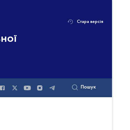
Стара версія
ьної
Пошук