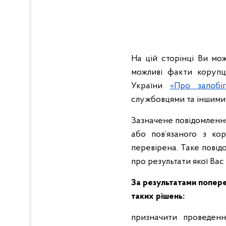
На цій сторінці Ви мо
можливі факти корупц
України
«Про запобіг
службовцями та іншими 
Зазначене повідомленн
або пов’язаного з ко
перевірена. Таке повід
про результати якої Ва
За результатами попере
таких рішень:
призначити проведенн