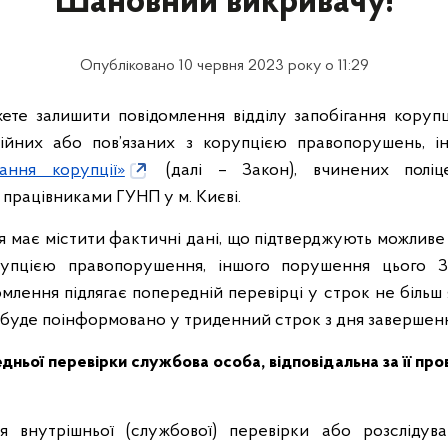
Шановний викривачу!
Опубліковано 10 червня 2023 року о 11:29
жете залишити повідомлення відділу запобігання корупц
ійних або пов’язаних з корупцією правопорушень, 
ання корупції»
(далі – Закон), вчинених поліц
працівниками ГУНП у м. Києві.
я має містити фактичні дані, що підтверджують можливе
рупцією правопорушення, іншого порушення цього 
омлення підлягає попередній перевірці у строк не більш 
с буде поінформовано у триденний строк з дня завершенн
дньої перевірки службова особа, відповідальна за її про
я внутрішньої (службової) перевірки або розслідува