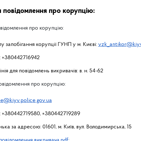
я повідомлення про корупцію:
овідомлення про корупцію:
у запобігання корупції ГУНП у м. Києві:
vzk_antikor@kiyv
: +380442716942
ія для повідомлень викривачів: в. н. 54-62
овідомлення про корупцію:
ce@kiyv.police.gov.ua
: +380442719580, +380442719289
ка за адресою: 01601, м. Київ, вул. Володимирська, 15
повідомлення викривача.pdf
;