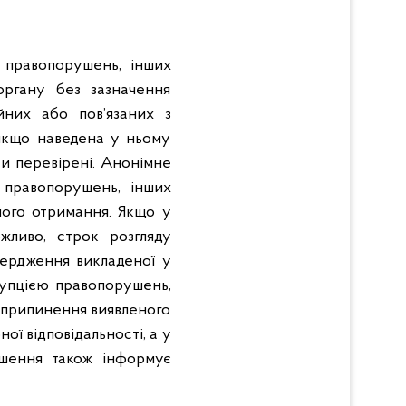
 правопорушень, інших
органу без зазначення
йних або пов’язаних з
 якщо наведена у ньому
ти перевірені. Анонімне
 правопорушень, інших
 його отримання. Якщо у
жливо, строк розгляду
вердження викладеної у
рупцією правопорушень,
о припинення виявленого
ої відповідальності, а у
ушення також інформує