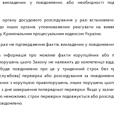
, викладених у повідомленні, або необхідності под
 органу досудового розслідування у разі встановлен
о інших органів, уповноважених реагувати на вияв
у Кримінальним процесуальним кодексом України;
разі не підтвердження фактів, викладених у повідомленні
 інформація про можливі факти корупційних або п
орушень цього Закону не належить до компетенції відді
буде повідомлено про це у триденний строк без п
(службова) перевірка або розслідування за повідомле
заних з корупцією правопорушень, інших порушень цьог
в з дня завершення попередньої перевірки. Якщо у зазн
 неможливо, строк перевірки подовжується або розслід
овідомлено.