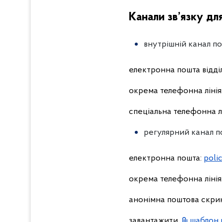
Kанали зв’язку дл
внутрішній канал п
електронна пошта відділ
окрема телефонна лінія
спеціальна телефонна лін
регулярний канал п
електронна пошта:
poli
окрема телефонна лінія
анонімна поштова скринь
завантажити
шаблон 