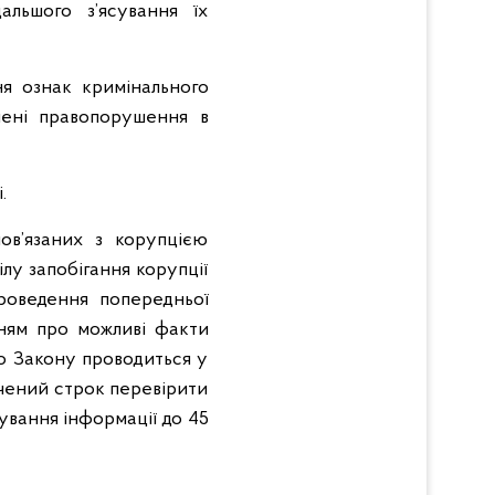
альшого з’ясування їх
ня ознак кримінального
лені правопорушення в
.
ов’язаних з корупцією
лу запобігання корупції
роведення попередньої
нням про можливі факти
о Закону проводиться у
ачений строк перевірити
ування інформації до 45