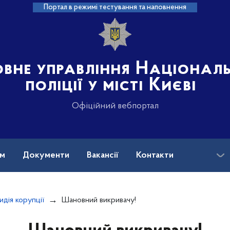
Портал в режимі тестування та наповнення
овне управління Націонал
поліції у місті Києві
Офіційний вебпортал
ам
Документи
Вакансії
Контакти
идія корупції
Шановний викривачу!