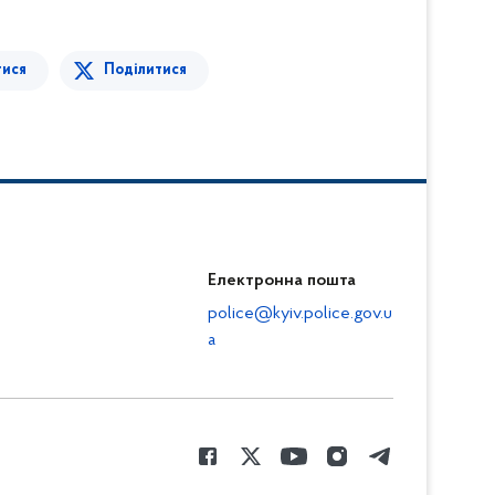
тися
Поділитися
Електронна пошта
police@kyiv.police.gov.u
a