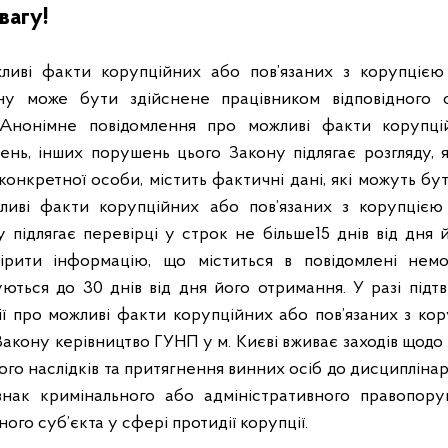
вагу!
ливі факти корупційних або пов’язаних з корупцією
у може бути здійснене працівником відповідного 
. Анонімне повідомлення про можливі факти корупці
нь, інших порушень цього Закону підлягає розгляду,
конкретної особи, містить фактичні дані, які можуть бу
ливі факти корупційних або пов’язаних з корупцією
 підлягає перевірці у строк не більше
15 днів від дня
ірити інформацію, що міститься в повідомлені немо
ються до 30 днів від дня його отримання. У разі підт
ії про можливі факти корупційних або пов’язаних з ко
акону керівництво ГУНП у м. Києві вживає заходів щод
о наслідків та притягнення винних осіб до дисциплінарн
знак кримінального або адміністративного правопор
го суб’єкта у сфері протидії корупції.