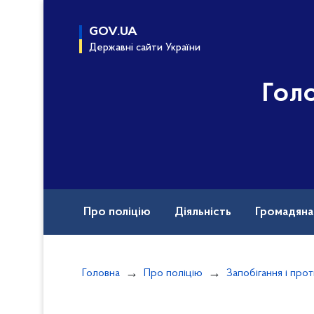
до
основного
GOV.UA
вмісту
Державні сайти України
Гол
Про поліцію
Діяльність
Громадян
Назавжди в строю
Головна
Про поліцію
Запобігання і прот