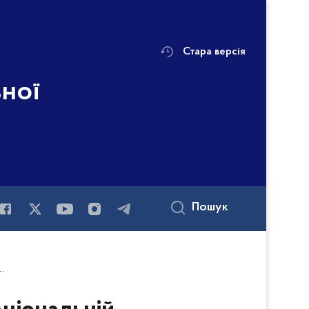
Стара версія
ьної
Пошук