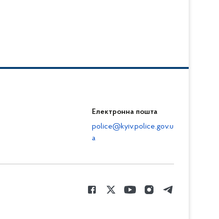
Електронна пошта
police@kyiv.police.gov.u
a