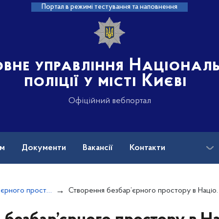
Портал в режимі тестування та наповнення
овне управління Націонал
поліції у місті Києві
Офіційний вебпортал
ам
Документи
Вакансії
Контакти
Створення безбар'єрного простору в Україні
Створення безбар’єрного простору в Національній поліції України