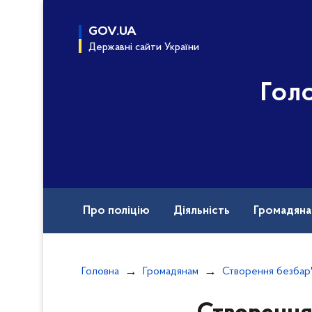
до
основного
GOV.UA
вмісту
Державні сайти України
Гол
Про поліцію
Діяльність
Громадян
Назавжди в строю
Головна
Громадянам