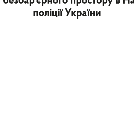
 безбар’єрного простору в На
поліції України