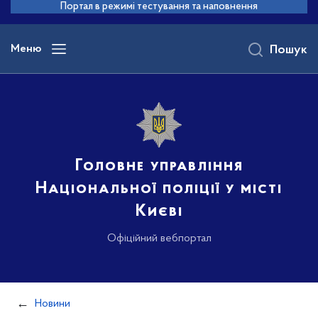
до
Портал в режимі тестування та наповнення
основного
вмісту
Меню
Пошук
Головне управління
Національної поліції у місті
Києві
Офіційний вебпортал
Новини