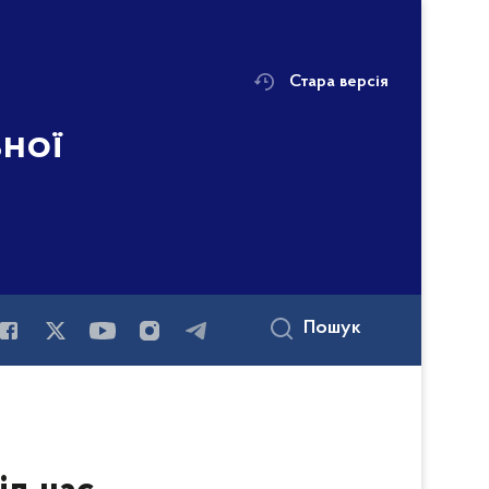
Стара версія
ьної
Пошук