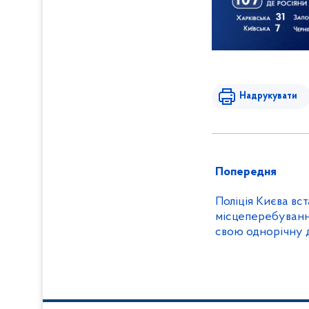
Надрукувати
Попередня
Поліція Києва вс
місцеперебування
свою однорічну 
квартирі