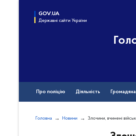
до
основного
GOV.UA
вмісту
Державні сайти України
Гол
Про поліцію
Діяльність
Громадян
Назавжди в строю
Головна
Новини
Злочини, вчинені військовими рф під час повномасштабн