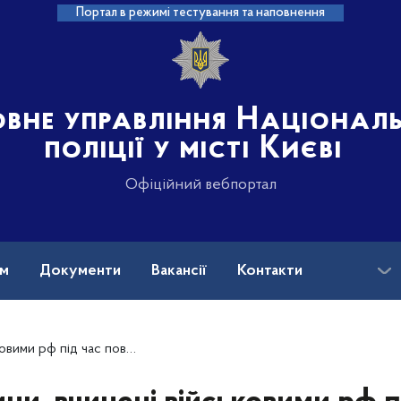
Портал в режимі тестування та наповнення
овне управління Націонал
поліції у місті Києві
Офіційний вебпортал
ам
Документи
Вакансії
Контакти
ого вторгнення в Україну (станом на 06.01.2025)