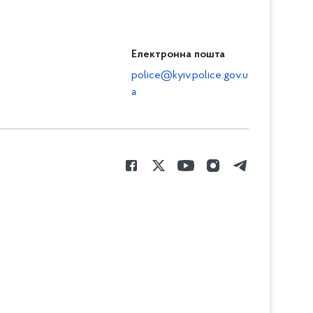
Електронна пошта
police@kyiv.police.gov.u
a