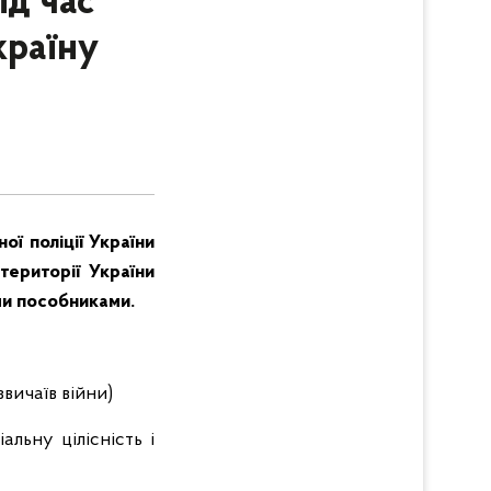
ід час
країну
ої поліції України
ериторії України
ми пособниками.
вичаїв війни)
альну цілісність і