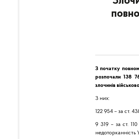
Злочи
повно
З початку повнома
розпочали
13
8
7
злочинів військов
З них:
122 954 – за ст. 
9 319 – за ст. 11
недоторканність 