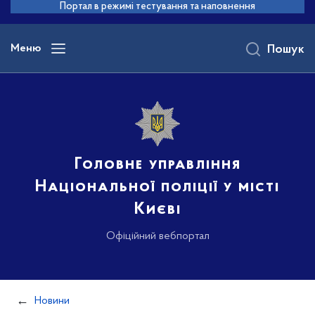
до
Портал в режимі тестування та наповнення
основного
вмісту
Меню
Пошук
Головне управління
Національної поліції у місті
Києві
Офіційний вебпортал
Новини