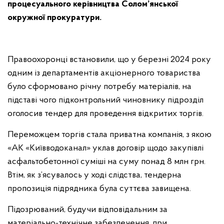
процесуального керівництва Солом’янської
окружної прокуратури.
Правоохоронці встановили, що у березні 2024 року
одним із департаментів акціонерного товариства
було сформовано річну потребу матеріалів, на
підставі чого підконтрольний чиновнику підрозділ
оголосив тендер для проведення відкритих торгів.
Переможцем торгів стала приватна компанія, з якою
«АК «Київводоканал»
уклав договір щодо закупівлі
асфальтобетонної суміші на суму понад 8 млн грн.
Втім, як з’ясувалось у ході слідства, тендерна
пропозиція підрядника була суттєва завищена.
Підозрюваний, будучи відповідальним за
матеріально-технічне забезпечення, при