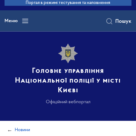
до
Портал в режимі тестування та наповнення
основного
вмісту
Меню
Пошук
Головне управління
Національної поліції у місті
Києві
Офіційний вебпортал
Новини