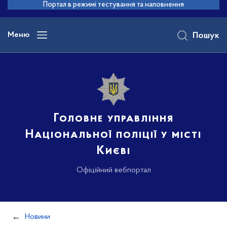
до
Портал в режимі тестування та наповнення
основного
вмісту
Меню
Пошук
Головне управління
Національної поліції у місті
Києві
Офіційний вебпортал
Новини