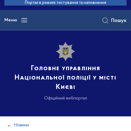
до
Портал в режимі тестування та наповнення
основного
вмісту
Меню
Пошук
Головне управління
Національної поліції у місті
Києві
Офіційний вебпортал
Новини