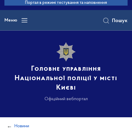
до
Портал в режимі тестування та наповнення
основного
вмісту
Меню
Пошук
Головне управління
Національної поліції у місті
Києві
Офіційний вебпортал
Новини