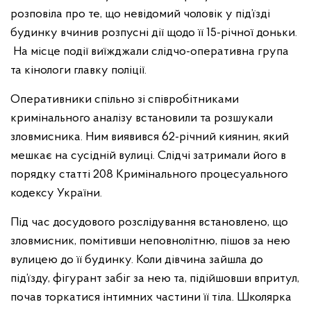
розповіла про те, що невідомий чоловік у під’їзді
будинку вчинив розпусні дії щодо її 15-річної доньки.
На місце події виїжджали слідчо-оперативна група
та кінологи главку поліції.
Оперативники спільно зі співробітниками
кримінального аналізу встановили та розшукали
зловмисника. Ним виявився 62-річний киянин, який
мешкає на сусідній вулиці. Слідчі затримали його в
порядку статті 208 Кримінального процесуального
кодексу України.
Під час досудового розслідування встановлено, що
зловмисник, помітивши неповнолітню, пішов за нею
вулицею до її будинку. Коли дівчина зайшла до
під’їзду, фігурант забіг за нею та, підійшовши впритул,
почав торкатися інтимних частини її тіла. Школярка