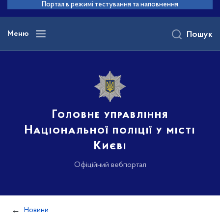
до
Портал в режимі тестування та наповнення
основного
вмісту
Меню
Пошук
Головне управління
Національної поліції у місті
Києві
Офіційний вебпортал
Новини