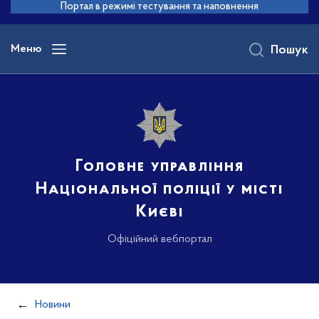
до
Портал в режимі тестування та наповнення
основного
вмісту
Меню
Пошук
Головне управління
Національної поліції у місті
Києві
Офіційний вебпортал
Новини