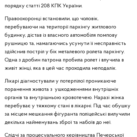
порядку статті 208 КПК України.
Правоохоронці встановили, що чоловік,
перебуваючи на території паркінгу житлового
будинку, дістав із власного автомобіля помпову
рушницю та, намагаючись усунути її несправність
здійснив постріл у бік металевого ролета паркінгу.
Одна з дробин патрона пробила ролет і влучила в
живіт жінці, яка в цей час проходила неподалік.
Лікарі діагностували у потерпілої проникаюче
поранення живота з ушкодженнями внутрішніх
органів та внутрішньою кровотечею. Наразі жінка
перебуває у тяжкому стані в лікарні. Під час обушку
за місцем мешкання фігуранта поліцейські вилучили
декілька найменувань зброї та набоїв до неї.
Слідчі за процесуального керівництва Печерської