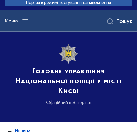
до
Портал в режимі тестування та наповнення
основного
вмісту
Меню
Пошук
Головне управління
Національної поліції у місті
Києві
Офіційний вебпортал
Новини