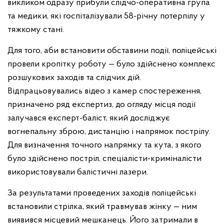
викликом одразу прибули слідчо-оперативна група
та медики, які госпіталізували 58-річну потерпілу у
тяжкому стані.
Для того, аби встановити обставини події, поліцейські
провели кропітку роботу — було здійснено комплекс
розшукових заходів та слідчих дій.
Відпрацьовувались відео з камер спостереження,
призначено ряд експертиз, до огляду місця події
залучався експерт-баліст, який досліджує
вогнепальну зброю, дистанцію і напрямок пострілу.
Для визначення точного напрямку та кута, з якого
було здійснено постріл, спеціалісти-криміналісти
використовували балістичні лазери.
За результатами проведених заходів поліцейські
встановили стрілка, який травмував жінку — ним
виявився місцевий мешканець. Його затримали в