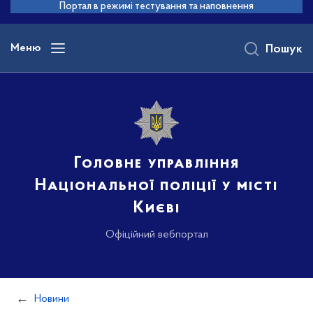
до
Портал в режимі тестування та наповнення
основного
вмісту
Меню
Пошук
Головне управління
Національної поліції у місті
Києві
Офіційний вебпортал
Новини