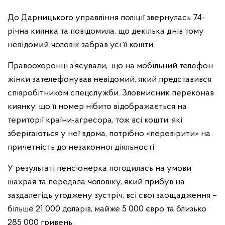
До Дарницького управління поліції звернулась 74-
річна киянка та повідомила, що декілька днів тому
невідомий чоловік забрав усі її кошти.
Правоохоронці з’ясували, що на мобільний телефон
жінки зателефонував невідомий, який представився
співробітником спецслужби. Зловмисник переконав
киянку, що її номер нібито відображається на
території країни-агресора, тож всі кошти, які
зберігаються у неї вдома, потрібно «перевірити» на
причетність до незаконної діяльності.
У результаті пенсіонерка погодилась на умови
шахрая та передала чоловіку, який прибув на
заздалегідь угоджену зустріч, всі свої заощадження –
більше 21 000 доларів, майже 5 000 євро та близько
285 000 гривень.