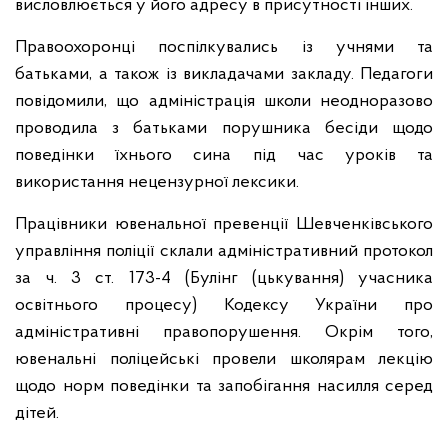
висловлюється у його адресу в присутності інших.
Правоохоронці поспілкувались із учнями та
батьками, а також із викладачами закладу. Педагоги
повідомили, що адміністрація школи неодноразово
проводила з батьками порушника бесіди щодо
поведінки їхнього сина під час уроків та
використання нецензурної лексики.
Працівники ювенальної превенції Шевченківського
управління поліції склали адміністративний протокол
за ч. 3 ст. 173-4 (Булінг (цькування) учасника
освітнього процесу) Кодексу України про
адміністративні правопорушення. Окрім того,
ювенальні поліцейські провели школярам лекцію
щодо норм поведінки та запобігання насилля серед
дітей.