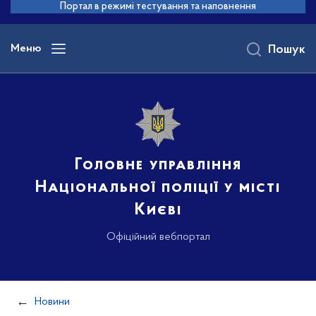
до
Портал в режимі тестування та наповнення
основного
вмісту
Меню
Пошук
Головне управління
Національної поліції у місті
Києві
Офіційний вебпортал
Новини