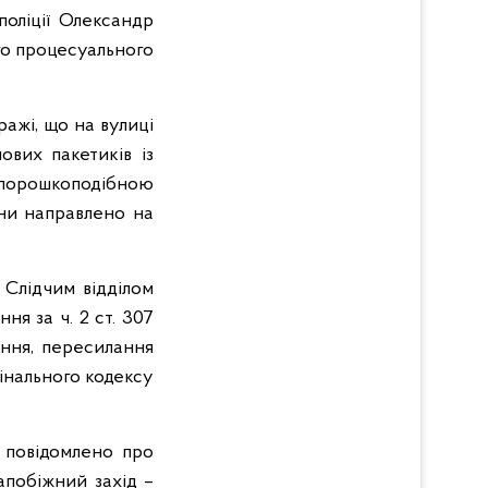
поліції Олександр
го процесуального
ажі, що на вулиці
ових пакетиків із
з порошкоподібною
ини направлено на
 Слідчим відділом
я за ч. 2 ст. 307
ення, пересилання
інального кодексу
 повідомлено про
апобіжний захід –