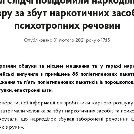
і слідчі повідомили наркоді
зру за збут наркотичних засоб
психотропних речовин
Опубліковано 01 лютого 2021 року о 17:15
ровели обшуки за місцем мешкання та у гаражі нарк
цейські вилучили з приміщень 85 поліетиленових пакет
ження та п’ять поліетиленових пакетиків із порошкоп
ігулки, електронні ваги.
ї оперативної інформації співробітники карного розшук
ї затримали чоловіка за збут наркотичних засобів та пси
ясували, що наркоділок збував заборонені речовини 
ук в руки».