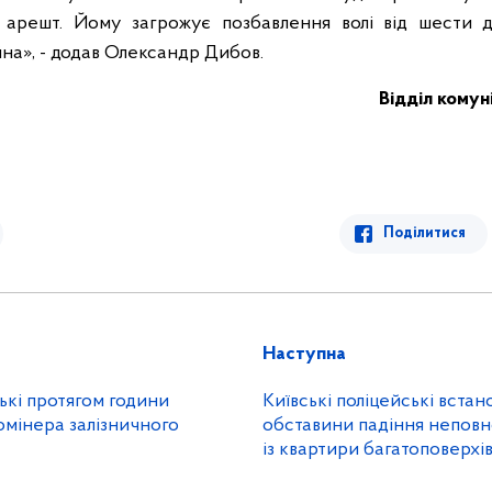
 арешт. Йому загрожує позбавлення волі від шести д
на», - додав Олександр Дибов.
Відділ комуні
Поділитися
Наступна
ські протягом години
Київські поліцейські вста
омінера залізничного
обставини падіння неповно
із квартири багатоповерхі