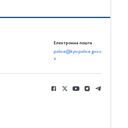
Електронна пошта
police@kyiv.police.gov.u
a