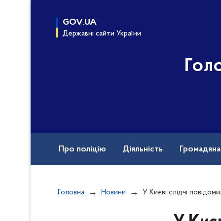
до
основного
GOV.UA
вмісту
Державні сайти України
Гол
Про поліцію
Діяльність
Громадян
Назавжди в строю
Головна
Новини
У Києві слідчі повідомили наркоділку про підозру за 