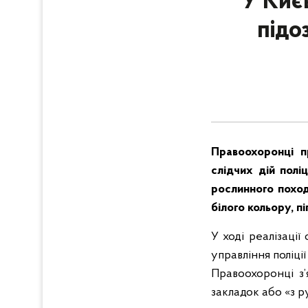
У Києв
підо
Правоохоронці п
слідчих дій полі
рослинного поход
білого кольору, п
У ході реалізаці
управління поліці
Правоохоронці з’
закладок або «з р