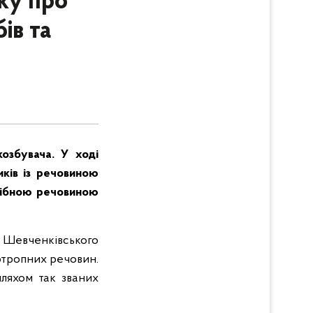
лку про
ів та
озбувача. У ході
иків із речовиною
одібною речовиною
у Шевченківського
хотропних речовин.
шляхом так званих