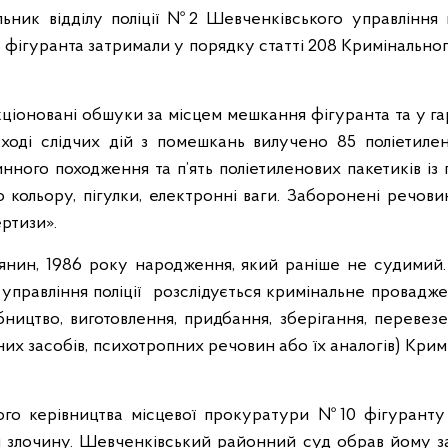
льник відділу поліції №2 Шевченківського управління 
о фігуранта затримали у порядку статті 208 Кримінально
ціоновані обшуки за місцем мешкання фігуранта та у гар
 ході слідчих дій з помешкань вилучено 85 поліетилен
ного походження та п’ять поліетиленових пакетиків і
 кольору, пігулки, електронні ваги. Заборонені речов
ртизи».
нин, 1986 року народження, який раніше не судимий.
управління поліції розслідується кримінальне провадженн
ництво, виготовлення, придбання, зберігання, перевез
них засобів, психотропних речовин або їх аналогів) Крим
ого керівництва місцевої прокуратури №10 фігуранту
і злочину. Шевченківський районний суд обрав йому з