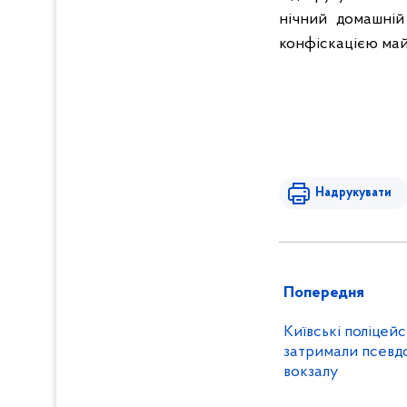
нічний домашній
конфіскацією май
Надрукувати
Попередня
Київські поліцей
затримали псевд
вокзалу