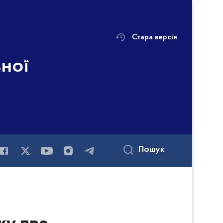
Стара версія
ьної
Пошук