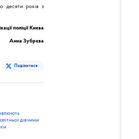
о десяти років з
кації поліції Києва
Анна Зубрєва
Поділитися
новлюють
літньої дівчини
вки