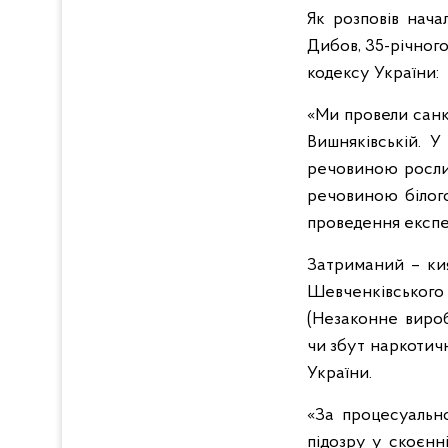
Як розповів нача
Дибов, 35-річног
кодексу України:
«Ми провели санк
Вишняківській. У
речовиною рослин
речовиною білого
проведення експе
Затриманий – кия
Шевченківського 
(Незаконне вироб
чи збут наркотич
України.
«За процесуальн
підозру у скоєнн