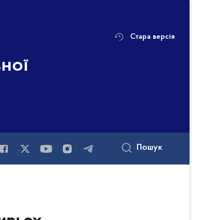
Стара версія
ьної
Пошук