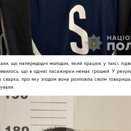
вали, що напередодні молодик, який працює у таксі, під
явилось, що в однієї пасажирки немає грошей. У результ
 сварка, про яку згодом вона розповіла своїм товаришам
тували.