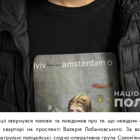
іції звернувся чоловік та повідомив про те, що невідом
 квартирі на проспекті Валерія Лобановського. За 
патрульні поліцейські, слідчо-оперативна група Солом’ян