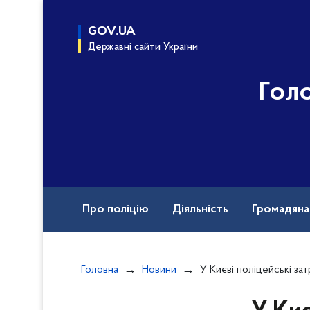
до
основного
GOV.UA
вмісту
Державні сайти України
Гол
Про поліцію
Діяльність
Громадян
Назавжди в строю
Головна
Новини
У Києві поліцейські затримали чотирьох з