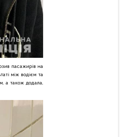
возив пасажирів на
аті між водієм та
, а також додала,