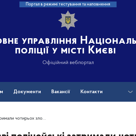
Портал в режимі тестування та наповнення
овне управління Націонал
поліції у місті Києві
Офіційний вебпортал
ам
Документи
Вакансії
Контакти
ловмисників за викрадення водія таксі