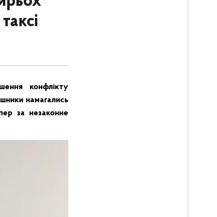
тирьох
таксі
шення конфлікту
ушники намагались
пер за незаконне