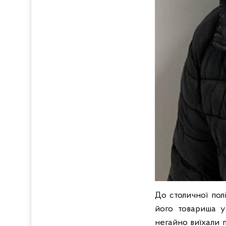
До столичної пол
його товариша у
негайно виїхали 