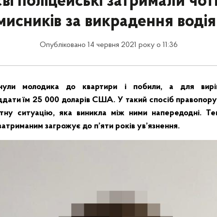
ві поліцейські затримали чо
мисників за викрадення водія 
Опубліковано 14 червня 2021 року о 11:36
гнули молодика до квартири і побили, а для вирі
ддати їм 25 000 доларів США. У такий спосіб правопор
ктну ситуацію, яка виникла між ними напередодні. Те
затриманим загрожує до п’яти років ув’язнення.