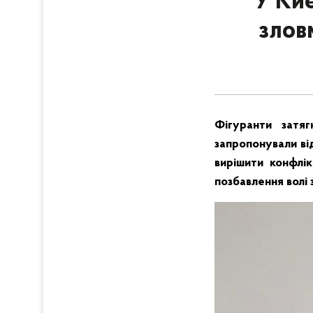
У Киє
злов
Фігуранти затя
запропонували ві
вирішити конфлі
позбавлення волі 