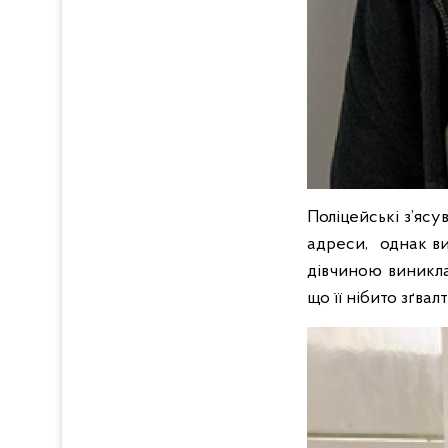
Поліцейські з’ясу
адреси, однак ви
дівчиною виникла
що її нібито зґвал