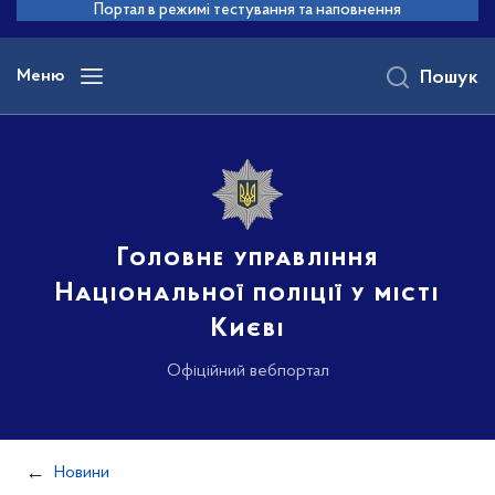
до
Портал в режимі тестування та наповнення
основного
вмісту
Меню
Пошук
Головне управління
Національної поліції у місті
Києві
Офіційний вебпортал
Новини