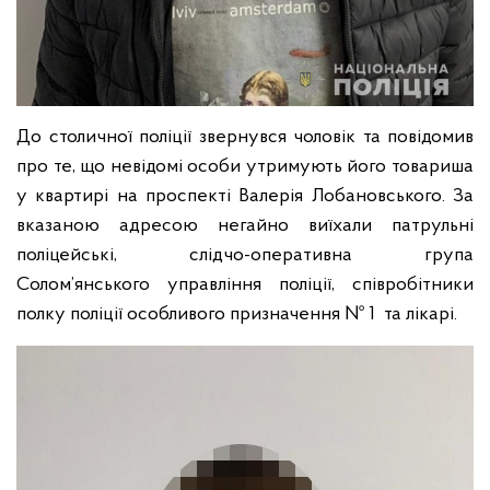
До столичної поліції звернувся чоловік та повідомив
про те, що невідомі особи утримують його товариша
у квартирі на проспекті Валерія Лобановського. За
вказаною адресою негайно виїхали патрульні
поліцейські, слідчо-оперативна група
Солом’янського управління поліції, співробітники
полку поліції особливого призначення № 1 та лікарі.