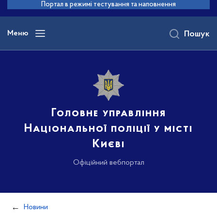
до
Портал в режимі тестування та наповнення
основного
вмісту
Меню
Пошук
Головне управління
Національної поліції у місті
Києві
Офіційний вебпортал
Новини