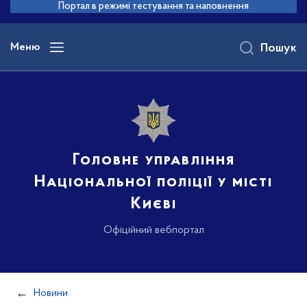
до
Портал в режимі тестування та наповнення
основного
вмісту
Меню
Пошук
Головне управління
Національної поліції у місті
Києві
Офіційний вебпортал
Новини