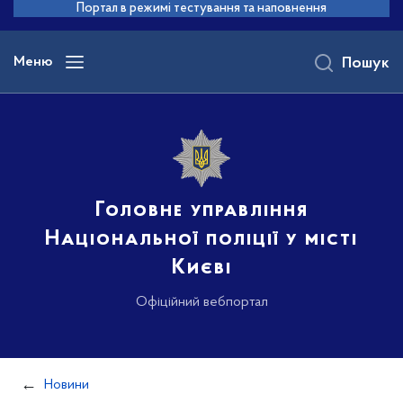
до
Портал в режимі тестування та наповнення
основного
вмісту
Меню
Пошук
Головне управління
Національної поліції у місті
Києві
Офіційний вебпортал
Новини