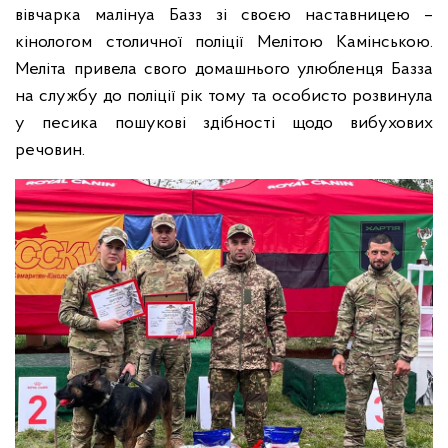
вівчарка малінуа Базз зі своєю наставницею –
кінологом столичної поліції Мелітою Камінською.
Меліта привела свого домашнього улюбленця Базза
на службу до поліції рік тому та особисто розвинула
у песика пошукові здібності щодо вибухових
речовин.