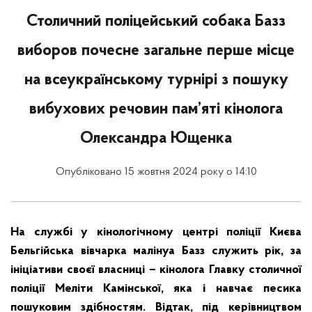
Столичний поліцейський собака Базз
виборов почесне загальне перше місце
на всеукраїнському турнірі з пошуку
вибухових речовин пам’яті кінолога
Олександра Ющенка
Опубліковано 15 жовтня 2024 року о 14:10
На службі у кінологічному центрі поліції Києва
Бельгійська вівчарка малінуа Базз служить рік, за
ініціативи своєї власниці – кінолога Главку столичної
поліції Меліти Камінської, яка і навчає песика
пошуковим здібностям. Відтак, під керівництвом