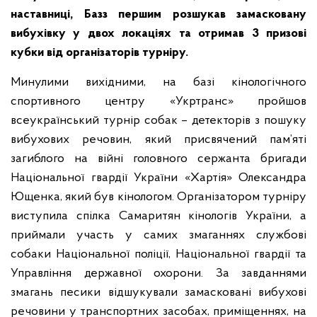
наставниці, Базз першим розшукав замасковану
вибухівку у двох локаціях та отримав 3 призові
кубки від організаторів турніру.
Минулими вихідними, на базі кінологічного
спортивного центру «Укртранс» пройшов
всеукраїнський турнір собак – детекторів з пошуку
вибухових речовин, який присвячений пам’яті
загиблого на війні головного сержанта бригади
Національної гвардії України «Хартія» Олександра
Ющенка, який був кінологом. Організатором турніру
виступила спілка Самаритян кінологів України, а
приймали участь у самих змаганнях службові
собаки Національної поліції, Національної гвардії та
Управління державної охорони. За завданнями
змагань песики відшукували замасковані вибухові
речовини у транспортних засобах, приміщеннях, на