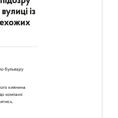
 підозру
вулиці із
рехожих
 по бульвару
чного киянина
до компанії
аятись,