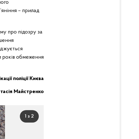
ного
’яніння – прилад
му про підозру за
ушення
оджується
и років обмеження
кації поліції Києва
тасія Майстренко
1 з 2