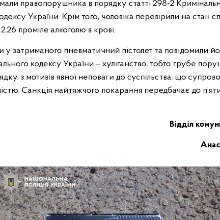
имали правопорушника в порядку статті 298-2 Криміналь
дексу України. Крім того, чоловіка перевірили на стан сп
2,26 проміле алкоголю в крові.
и у затриманого пневматичний пістолет та повідомили йо
інального кодексу України – хуліганство, тобто грубе пор
дку, з мотивів явної неповаги до суспільства, що супров
істю. Санкція найтяжчого покарання передбачає до п’ят
Відділ комуні
Анас