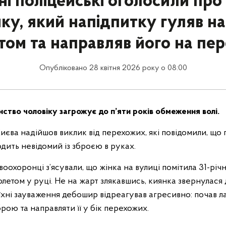
і поліцейські оголосили про
у, який напідпитку гуляв на 
етом та направляв його на пе
Опубліковано 28 квітня 2026 року о 08:00
нство чоловіку загрожує до п’яти років обмеження волі.
Києва надійшов виклик від перехожих, які повідомили, що
дить невідомий із зброєю в руках.
авоохоронці з’ясували, що жінка на вулиці помітила 31-рі
толетом у руці. Не на жарт злякавшись, киянка звернулася 
на їхні зауваження дебошир відреагував агресивно: почав л
ою та направляти її у бік перехожих.