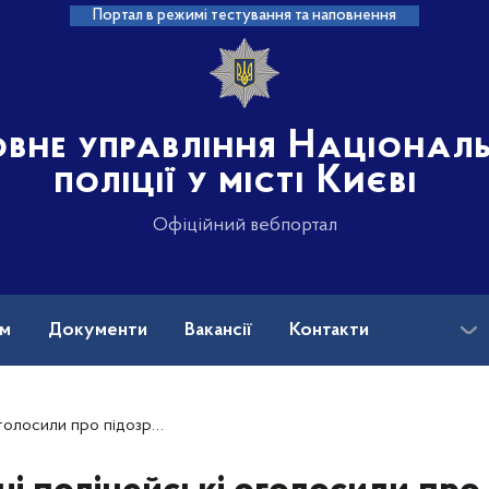
Портал в режимі тестування та наповнення
овне управління Націонал
поліції у місті Києві
Офіційний вебпортал
ам
Документи
Вакансії
Контакти
 гуляв на вулиці із пістолетом та направляв його на перехожих