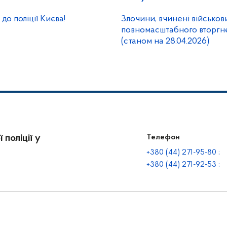
до поліції Києва!
Злочини, вчинені військов
повномасштабного вторгне
(станом на 28.04.2026)
 поліції у
Телефон
+380 (44) 271-95-80 ;
+380 (44) 271-92-53 ;