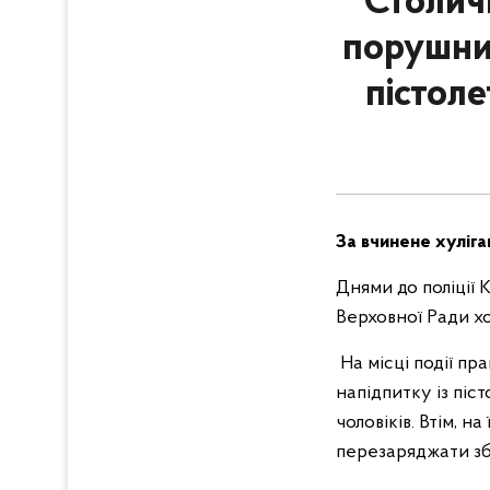
Столичн
порушник
пістол
За вчинене хуліга
Днями до поліції 
Верховної Ради хо
На місці події пр
напідпитку із піс
чоловіків. Втім, 
перезаряджати збр