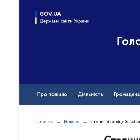
до
основного
GOV.UA
вмісту
Державні сайти України
Гол
Про поліцію
Діяльність
Громадян
Назавжди в строю
Головна
Новини
Столичні поліцейські оголосили про підозру порушнику, який напідпитку