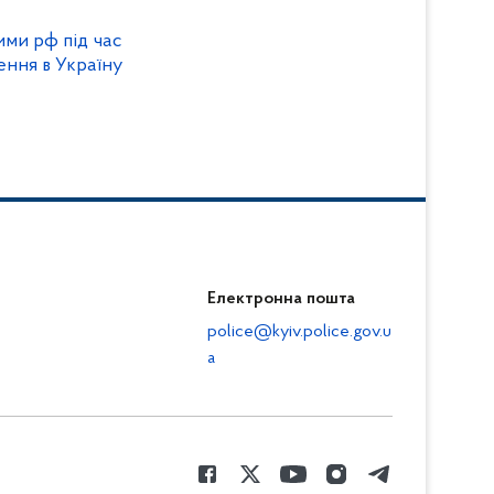
ими рф під час
ння в Україну
Електронна пошта
police@kyiv.police.gov.u
a