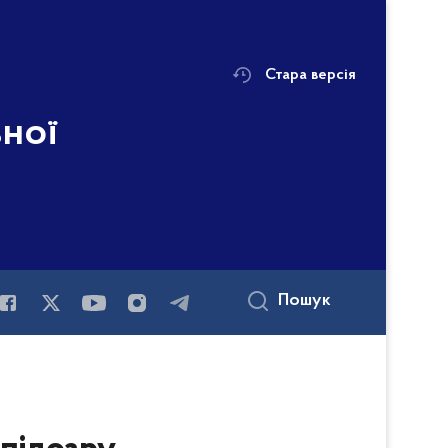
Стара версія
ьної
Пошук