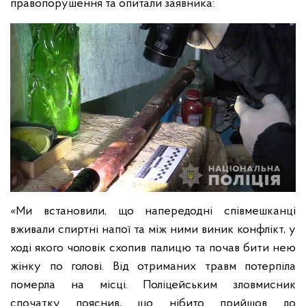
правопорушення та опитали заявника:
«Ми встановили, що напередодні співмешканці
вживали спиртні напої та між ними виник конфлікт, у
ході якого чоловік схопив палицю та почав бити нею
жінку по голові. Від отриманих травм потерпіла
померла на місці. Поліцейським зловмисник
спочатку пояснив, що нібито прийшов до