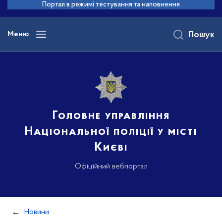
до
Портал в режимі тестування та наповнення
основного
вмісту
Меню
Пошук
Головне управління
Національної поліції у місті
Києві
Офіційний вебпортал
Новини