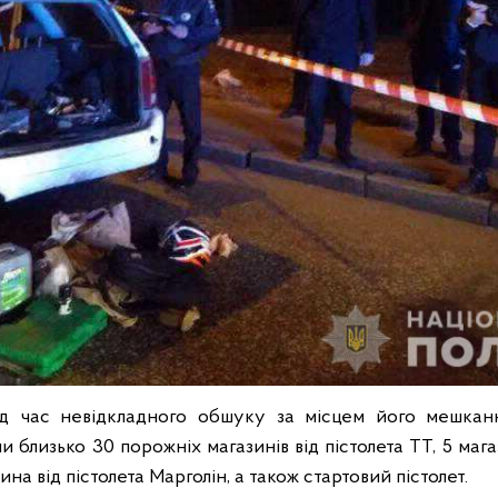
д час невідкладного обшуку за місцем його мешкан
и близько 30 порожніх магазинів від пістолета ТТ, 5 магаз
на від пістолета Марголін, а також стартовий пістолет.