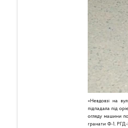
«Невдовзі на вул
підпадала під орі
огляду машини по
гранати Ф-1, РГД