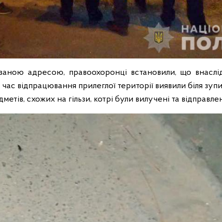
аною адресою, правоохоронці встановили, що внаслід
 час відпрацювання прилеглої території виявили біля зу
метів, схожих на гільзи, котрі були вилучені та відправле