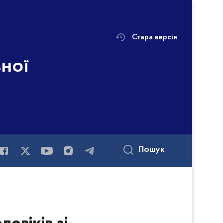
Стара версія
ьної
Пошук