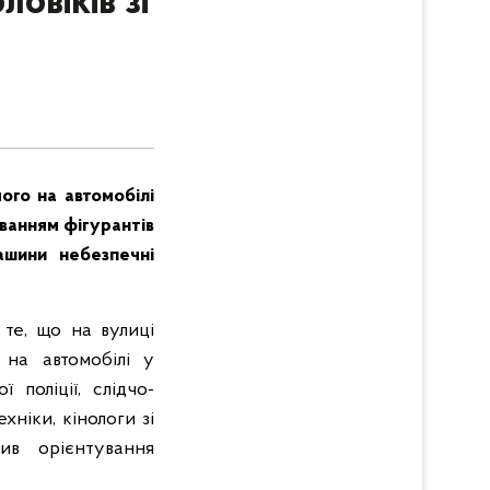
овіків зі
ого на автомобілі
уванням фігурантів
ашини небезпечні
 те, що на вулиці
 на автомобілі у
 поліції, слідчо-
хніки, кінологи зі
ив орієнтування