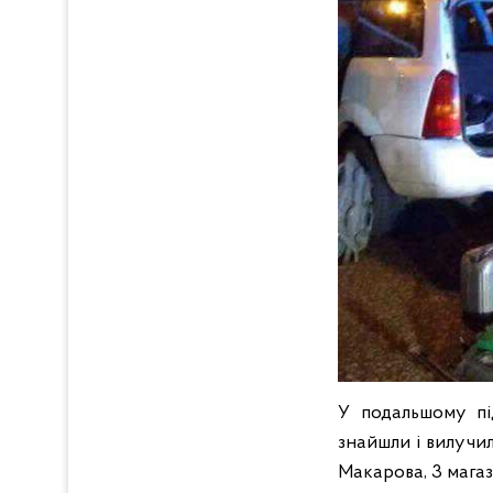
У подальшому пі
знайшли і вилучил
Макарова, 3 магази