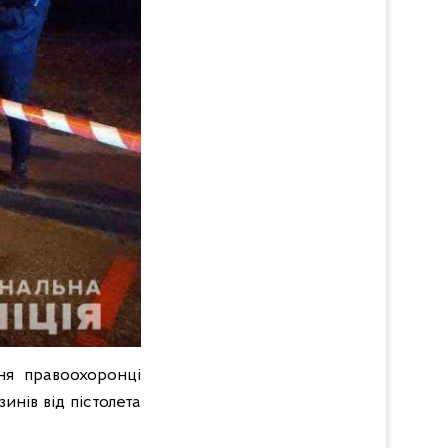
ня правоохоронці
инів від пістолета