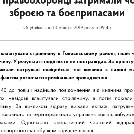
 правоохоронці затримали чол
зброєю та боєприпасами
Опубліковано 13 жовтня 2019 року о 09:45
лаштували стрілянину в Голосіївському районі, після ч
очину. У результаті події ніхто не постраждав. За орієнт
имали патрульні поліцейські, які виявили в салоні м
 фактом розпочато кримінальне провадження.
:40 до поліції надійшло повідомлення від киянина про
ях невідомі влаштували стрілянину, а потім поїхали
мку. За викликом відразу виїхали екіпажі патрульної
головного та територіального управлінь поліції, вибухоте
аками. Одночасно оперативний черговий відправ
анспортного засобу всім нарядам поліції.