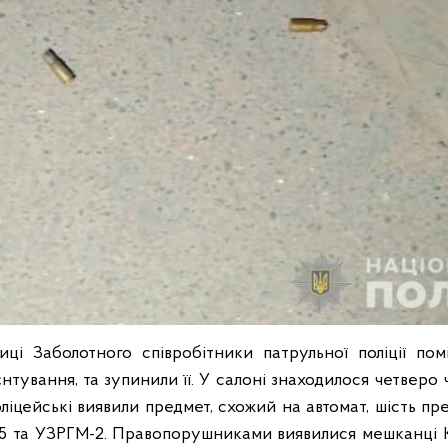
иці Заболотного співробітники патрульної поліції помі
єнтування, та зупинили її. У салоні знаходилося четверо чо
ліцейські виявили предмет, схожий на автомат, шість пре
-5 та УЗРГМ-2. Правопорушниками виявилися мешканці К