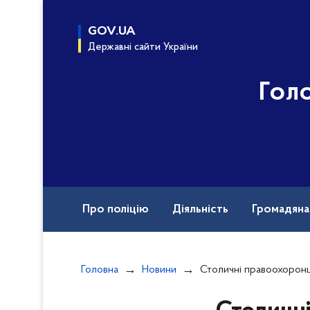
до
основного
GOV.UA
вмісту
Державні сайти України
Гол
Про поліцію
Діяльність
Громадян
Назавжди в строю
Головна
Новини
Столичні правоохоронці затримали чо