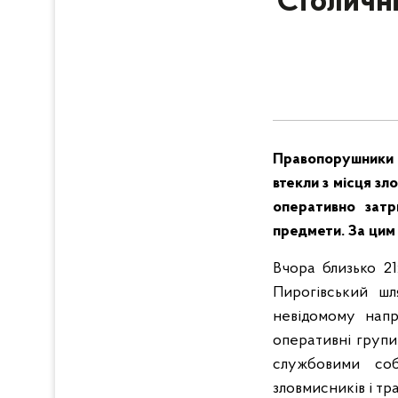
Столичні
Правопорушники в
втекли з місця зл
оперативно затр
предмети. За цим
Вчора близько 21
Пирогівський шл
невідомому напря
оперативні групи 
службовими соб
зловмисників і тр