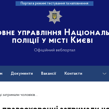
Портал в режимі тестування та наповнення
овне управління Націонал
поліції у місті Києві
Офіційний вебпортал
ам
Документи
Вакансії
Контакти
ловіків зі зброєю та боєприпасами