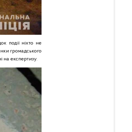
ок події ніхто не
пинки громадського
ні на експертизу.