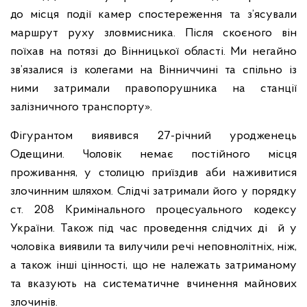
до місця події камер спостереження та з’ясували
маршрут руху зловмисника. Після скоєного він
поїхав на потязі до Вінницької області. Ми негайно
зв’язалися із колегами на Вінниччині та спільно із
ними затримали правопорушника на станції
залізничного транспорту».
Фігурантом виявився 27-річний уродженець
Одещини. Чоловік немає постійного місця
проживання, у столицю приїздив аби наживитися
злочинним шляхом. Слідчі затримали його у порядку
ст. 208 Кримінального процесуального кодексу
України. Також під час проведення слідчих ді й у
чоловіка виявили та вилучили речі неповнолітніх, ніж,
а також інші цінності, що не належать затриманому
та вказують на систематичне вчинення майнових
злочинів.