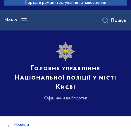
до
Портал в режимі тестування та наповнення
основного
вмісту
Меню
Пошук
Головне управління
Національної поліції у місті
Києві
Офіційний вебпортал
Новини