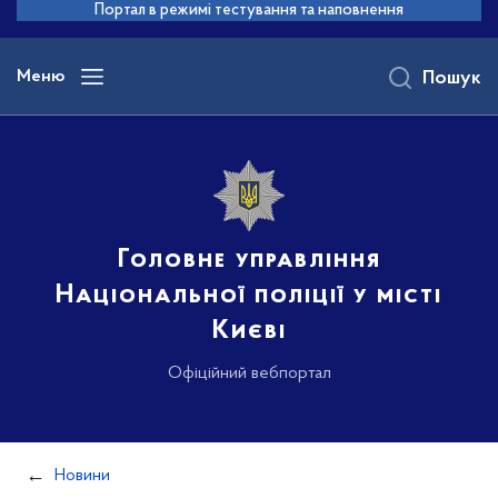
до
Портал в режимі тестування та наповнення
основного
вмісту
Меню
Пошук
Головне управління
Національної поліції у місті
Києві
Офіційний вебпортал
Новини