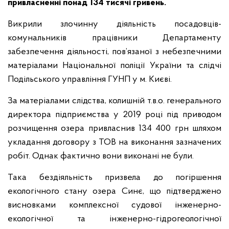
привласненні понад 134 тисячі гривень.
Викрили злочинну діяльність посадовців-
комунальників працівники Департаменту
забезпечення діяльності, пов’язаної з небезпечними
матеріалами Національної поліції України та слідчі
Подільського управління ГУНП у м. Києві.
За матеріалами слідства, колишній т.в.о. генерального
директора підприємства у 2019 році під приводом
розчищення озера привласнив 134 400 грн шляхом
укладання договору з ТОВ на виконання зазначених
робіт. Однак фактично вони виконані не були.
Така бездіяльність призвела до погіршення
екологічного стану озера Синє, що підтверджено
висновками комплексної судової інженерно-
екологічної та інженерно-гідрогеологічної