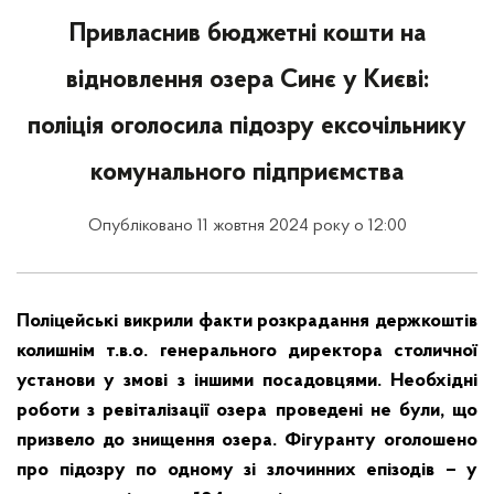
Привласнив бюджетні кошти на
відновлення озера Синє у Києві:
поліція оголосила підозру ексочільнику
комунального підприємства
Опубліковано 11 жовтня 2024 року о 12:00
Поліцейські викрили факти розкрадання держкоштів
колишнім т.в.о. генерального директора столичної
установи у змові з іншими посадовцями. Необхідні
роботи з ревіталізації озера проведені не були, що
призвело до знищення озера. Фігуранту оголошено
про підозру по одному зі злочинних епізодів – у