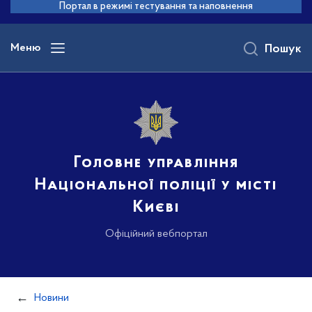
до
Портал в режимі тестування та наповнення
основного
вмісту
Меню
Пошук
Головне управління
Національної поліції у місті
Києві
Офіційний вебпортал
Новини