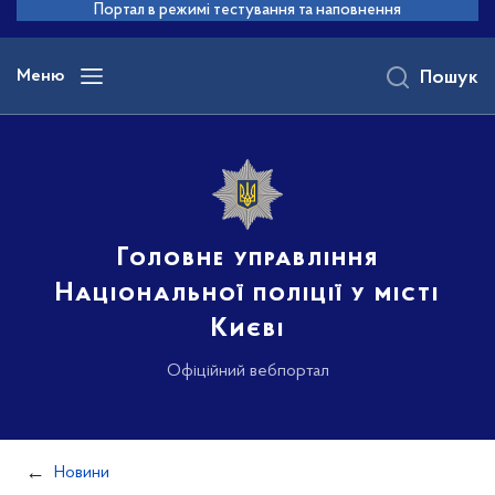
до
Портал в режимі тестування та наповнення
основного
вмісту
Меню
Пошук
Головне управління
Національної поліції у місті
Києві
Офіційний вебпортал
Новини