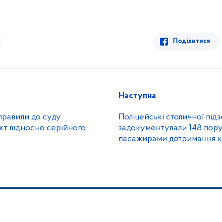
Поділитися
Наступна
аправили до суду
Поліцейські столичної під
кт відносно серійного
задокументували 148 пор
пасажирами дотримання 
обмежень