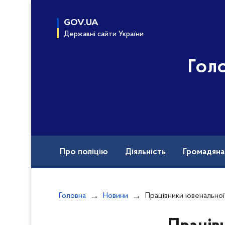
до
основного
GOV.UA
вмісту
Державні сайти України
Гол
Про поліцію
Діяльність
Громадян
Назавжди в строю
Головна
Новини
Працівники ювенальної превенції столичної поліції пройш