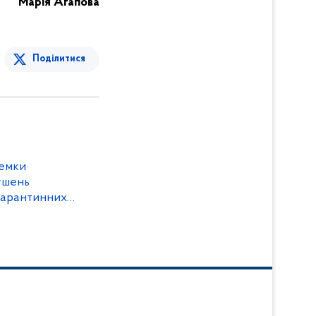
Марія Агапова
Поділитися
земки
ушень
карантинних