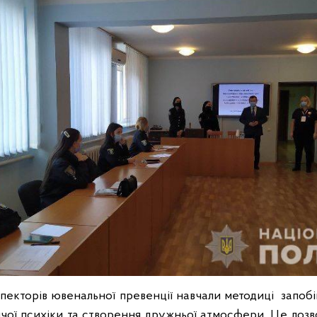
нспекторів ювенальної превенції навчали методиці запоб
чої психіки та створення дружньої атмосфери. Це доз