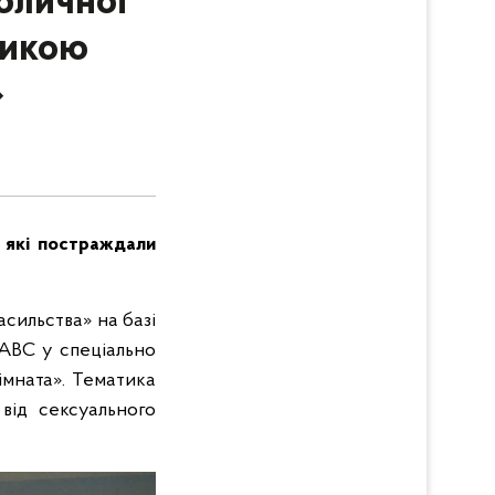
оличної
дикою
»
, які постраждали
асильства» на базі
НАВС у спеціально
імната». Тематика
 від сексуального