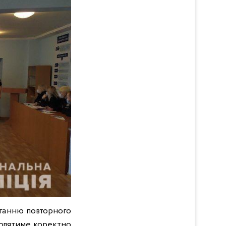
іганню повторного
волятиме коректно