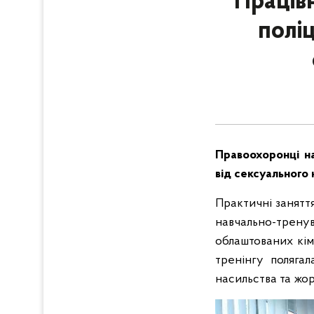
Праців
полі
Правоохоронці на
від сексуального
Практичні заняття
навчально-тренув
облаштованих кім
тренінгу полягал
насильства та жо