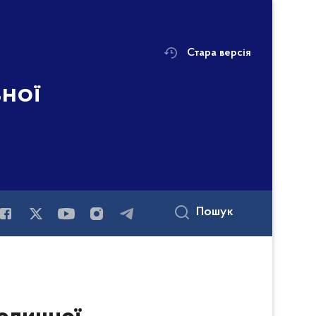
Стара версія
ьної
Пошук