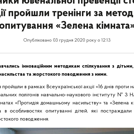
ники ювенальної превенції ст
ції пройшли тренінги за мето
опитування «Зелена кімната
Опубліковано 03 грудня 2020 року о 12:13
вчались інноваційним методикам спілкування з дітьми
 насильства та жорстокого поводження з ними.
 пройшли в рамках Всеукраїнської акції «16 днів проти н
альних полігонів навчально-наукового інституту № 3 
натах «Протидія домашньому насильству» та «Зелена к
а в особливостях опитуванні дітей, які постраждали
рстокого поводження.