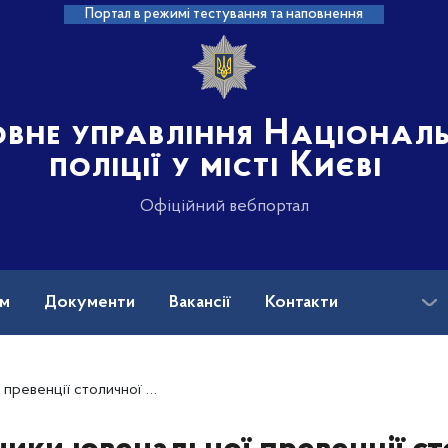
Портал в режимі тестування та наповнення
овне управління Націонал
поліції у місті Києві
Офіційний вебпортал
ам
Документи
Вакансії
Контакти
ли тренінги за методикою опитування «Зелена кімната»