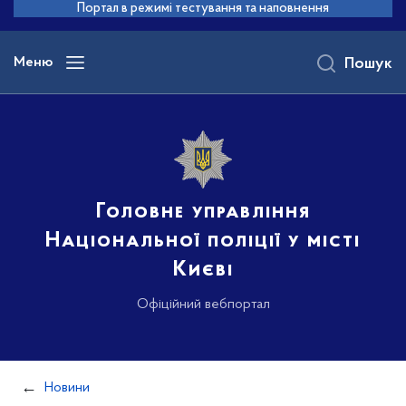
до
Портал в режимі тестування та наповнення
основного
вмісту
Меню
Пошук
Головне управління
Національної поліції у місті
Києві
Офіційний вебпортал
Новини