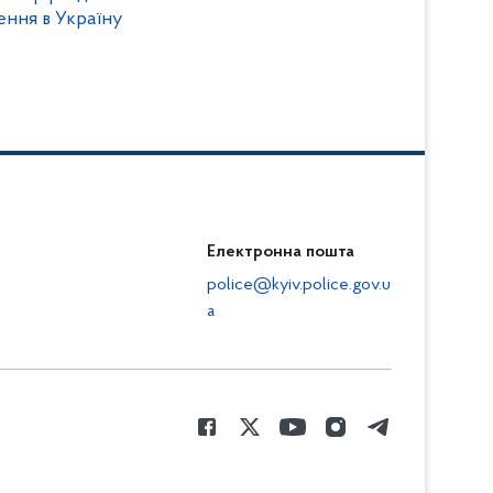
ння в Україну
Електронна пошта
police@kyiv.police.gov.u
a