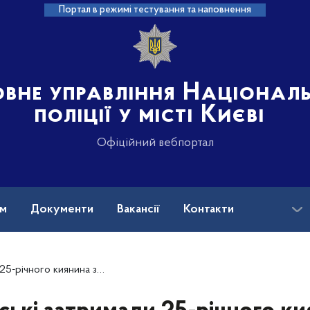
Портал в режимі тестування та наповнення
овне управління Націонал
поліції у місті Києві
Офіційний вебпортал
ам
Документи
Вакансії
Контакти
 за хуліганські дії у салоні трамваю