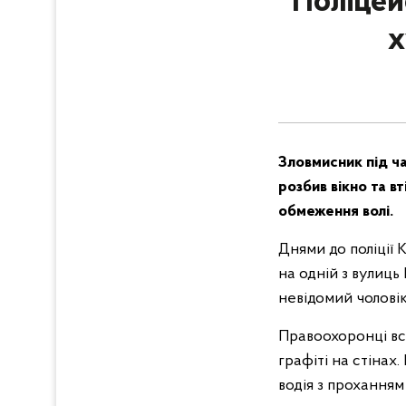
Поліцей
х
Зловмисник під ча
розбив вікно та в
обмеження волі.
Днями до поліції 
на одній з вулиць
невідомий чолові
Правоохоронці вс
графіті на стінах.
водія з прохання