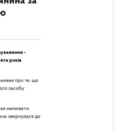
янина за
аю
ауваження -
’яти років
рамвая про те, що
ного засобу
чав малювати
вона звернулася до