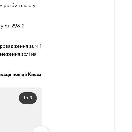
м розбив скло у
у ст. 298-2
ровадження за ч. 1
бмеження волі на
кації поліції Києва
1 з 3