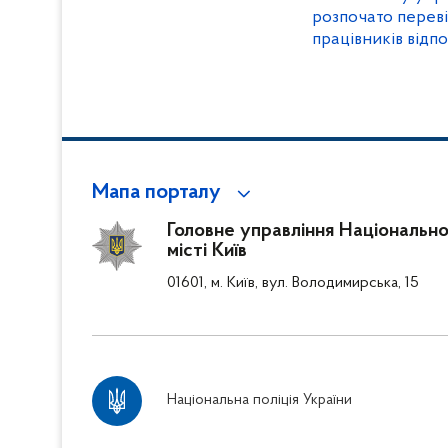
розпочато перев
працівників відп
«Про очищення в
Мапа порталу
Головне управління Національної
місті Київ
01601, м. Київ, вул. Володимирська, 15
Національна поліція України