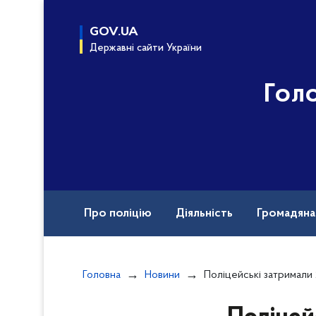
до
основного
GOV.UA
вмісту
Державні сайти України
Гол
Про поліцію
Діяльність
Громадян
Назавжди в строю
Головна
Новини
Поліцейські затримали 25-річного киянина