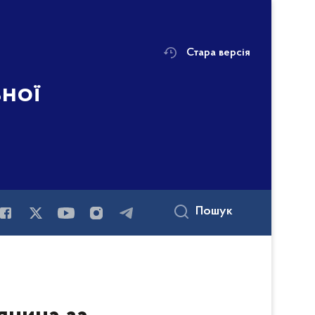
Стара версія
ьної
Пошук