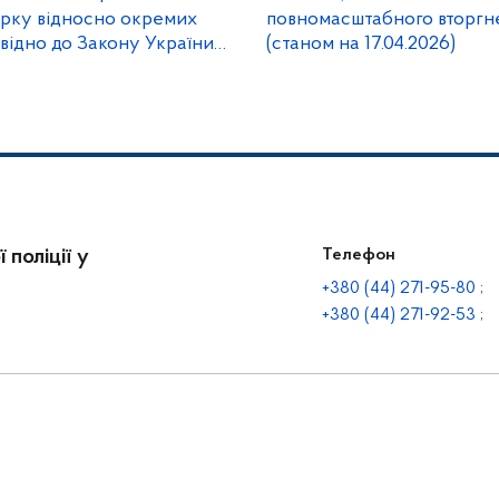
ірку відносно окремих
повномасштабного вторгне
овідно до Закону України
(станом на 17.04.2026)
лади»
 поліції у
Телефон
+380 (44) 271-95-80 ;
+380 (44) 271-92-53 ;