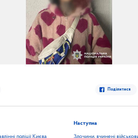
Поділитися
Наступна
лінні поліції Києва
Злочини, вчинені військов