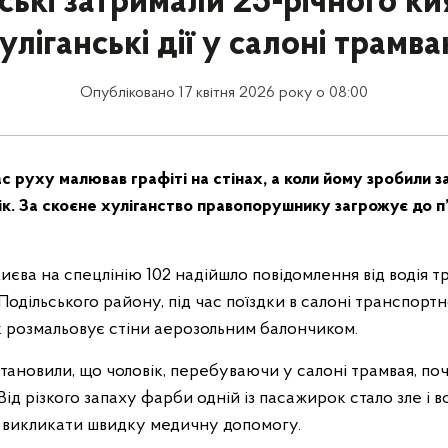
ські затримали 25-річного ки
уліганські дії у салоні трамв
Опубліковано 17 квітня 2026 року о 08:00
с руху малював графіті на стінах, а коли йому зробили з
тік. За скоєне хуліганство правопорушнику загрожує до п
Києва на спецлінію 102 надійшло повідомлення від водія т
 Подільського району, під час поїздки в салоні транспорт
к розмальовує стіни аерозольним балончиком.
тановили, що чоловік, перебуваючи у салоні трамвая, по
 Від різкого запаху фарби одній із пасажирок стало зле і 
м викликати швидку медичну допомогу.