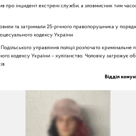
ив про інцидент екстрені служби, а зловмисник тим часо
новили та затримали 25-річного правопорушника у порядк
оцесуального кодексу України.
 Подільського управління поліції розпочато кримінальне п
ного кодексу України – хуліганство. Чоловіку загрожує о
ів.
Відділ комуні