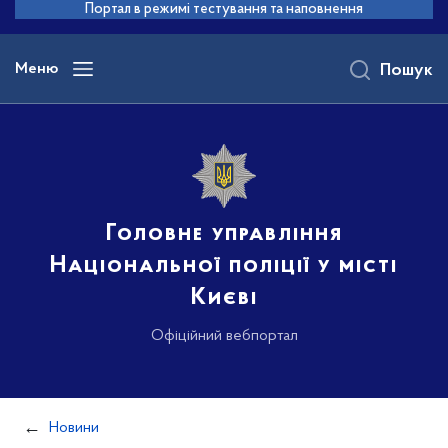
до
Портал в режимі тестування та наповнення
основного
вмісту
Меню
Пошук
Головне управління
Національної поліції у місті
Києві
Офіційний вебпортал
Новини