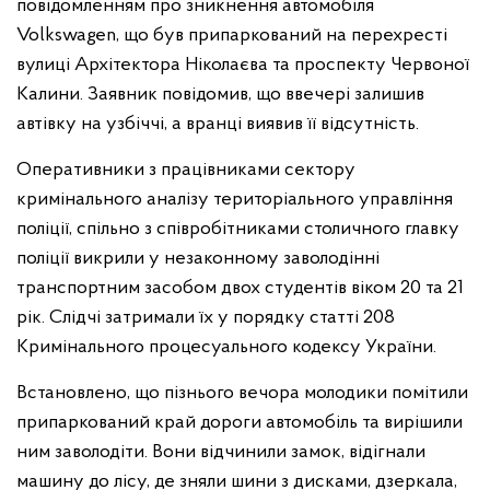
повідомленням про зникнення автомобіля
Volkswagen, що був припаркований на перехресті
вулиці Архітектора Ніколаєва та проспекту Червоної
Калини. Заявник повідомив, що ввечері залишив
автівку на узбіччі, а вранці виявив її відсутність.
Оперативники з працівниками сектору
кримінального аналізу територіального управління
поліції, спільно з співробітниками столичного главку
поліції викрили у незаконному заволодінні
транспортним засобом двох студентів віком 20 та 21
рік. Слідчі затримали їх у порядку статті 208
Кримінального процесуального кодексу України.
Встановлено, що пізнього вечора молодики помітили
припаркований край дороги автомобіль та вирішили
ним заволодіти. Вони відчинили замок, відігнали
машину до лісу, де зняли шини з дисками, дзеркала,