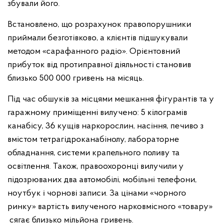
збували його.
Встановлено, що розрахунок правопорушники
приймали безготівково, а клієнтів підшукували
методом «сарафанного радіо». Орієнтовний
прибуток від протиправної діяльності становив
близько 500 000 гривень на місяць.
Під час обшуків за місцями мешкання фігурантів та у
гаражному приміщенні вилучено: 5 кілограмів
канабісу, 36 кущів наркорослин, насіння, печиво з
вмістом тетрагідроканабінолу, лабораторне
обладнання, системи крапельного поливу та
освітлення. Також, правоохоронці вилучили у
підозрюваних два автомобілі, мобільні телефони,
ноутбук і чорнові записи. За цінами «чорного
ринку» вартість вилученого нарковмісного «товару»
сягає близько мільйона гривень.