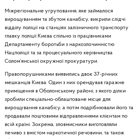
Міжрегіональне угруповання, яке займалося
вирощуванням та збутом канабісу, викрили слідчі
відділу поліції на станціях залізничного транспорту
главку поліції Києва спільно із працівниками
Департаменту боротьби з наркозлочинністю
Нацполіції та за процесуального керівництва
Солом’янської окружної прокуратури.
Правопорушниками виявились двоє 37-річних
мешканців Києва. Один з них орендував гаражне
приміщення в Оболонському районі, з якого ділки
зробили спеціально-облаштоване місце для
вирощування канабісу, а потім подрібнювали його та
продавали поштовими відправленнями клієнтам по
всій країні. Зокрема, зловмисники виготовляли
печиво з вмістом наркотичної речовини, та також