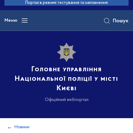
до
Портал в режимі тестування та наповнення
основного
вмісту
Меню
Пошук
Головне управління
Національної поліції у місті
Києві
Офіційний вебпортал
Новини