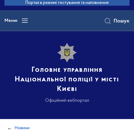
до
Портал в режимі тестування та наповнення
основного
вмісту
Меню
Пошук
Головне управління
Національної поліції у місті
Києві
Офіційний вебпортал
Новини