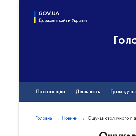
до
основного
GOV.UA
вмісту
Державні сайти України
Гол
Про поліцію
Діяльність
Громадян
Назавжди в строю
Головна
Новини
Ошукав столичного підприємця на понад 6,5 млн грн під приводом закупівлі палива з-за 