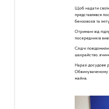
Щоб надати своїм 
представлявся пос
бензовозів та імі
Отримані від під
посередників виві
Слідчі повідомили
шахрайство, вчине
Наразі досудове р
Обвинуваченому з
майна.