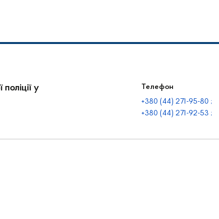
чі повідомили йому про
 поліції у
Телефон
+380 (44) 271-95-80 ;
+380 (44) 271-92-53 ;