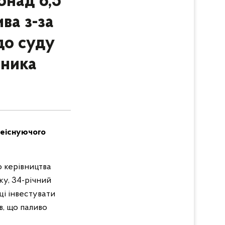
онад 6,5
ва з-за
до суду
сника
неіснуючого
о керівництва
у, 34-річний
ці інвестувати
в, що паливо