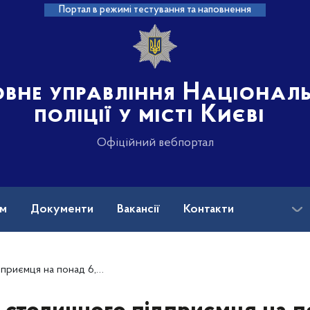
Портал в режимі тестування та наповнення
овне управління Націонал
поліції у місті Києві
Офіційний вебпортал
ам
Документи
Вакансії
Контакти
кордону – поліція Києва скерувала до суду обвинувальний акт щодо зловмисника