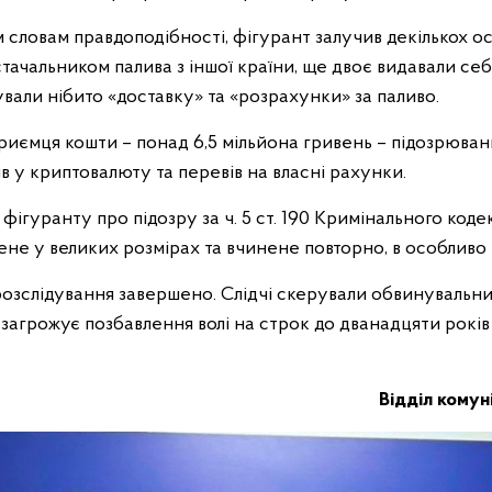
словам правдоподібності, фігурант залучив декількох осі
тачальником палива з іншої країни, ще двоє видавали себе
тували нібито «доставку» та «розрахунки» за паливо.
приємця кошти – понад 6,5 мільйона гривень – підозрюва
в у криптовалюту та перевів на власні рахунки.
 фігуранту про підозру за ч. 5 ст. 190 Кримінального коде
не у великих розмірах та вчинене повторно, в особливо 
озслідування завершено. Слідчі скерували обвинувальний
агрожує позбавлення волі на строк до дванадцяти років
Відділ комуні