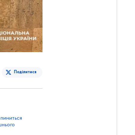
Поділитися
 опиниться
шнього