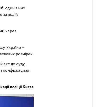
б, один з них
 за водіїв
ний через
ксу України –
великих розмірах.
 акт до суду.
 з конфіскацією
кації поліції Києва