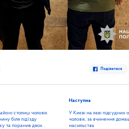
Поділитися
Наступна
айоні столиці чоловік
У Києві на лаві підсудних
ину біля під’їзду
чоловік, за вчинення дома
ку та поранив двох
насильства