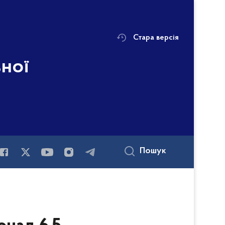
Стара версія
ьної
Пошук