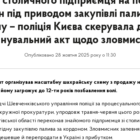
столичного підприємця на п
н під приводом закупівлі пали
у – поліція Києва скерувала 
нувальний акт щодо зловми
Опубліковано 28 жовтня 2025 року о 11:30
нт організував масштабну шахрайську схему з продажу 
 йому загрожує до 12-ти років позбавлення волі.
дчі Шевченківського управління поліції за процесуальног
кружної прокуратури, упродовж травня-червня цього рок
вської області переконав знайомого підприємця зі столи
гідну закупівлю палива за кордоном. Зловмисник запевня
ешевше й перепродати в Україні з прибутком.