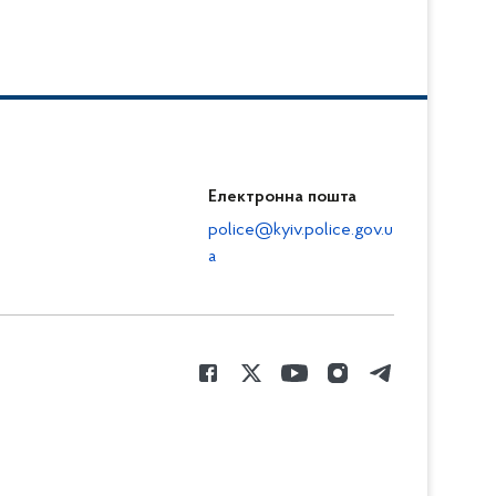
Електронна пошта
police@kyiv.police.gov.u
a