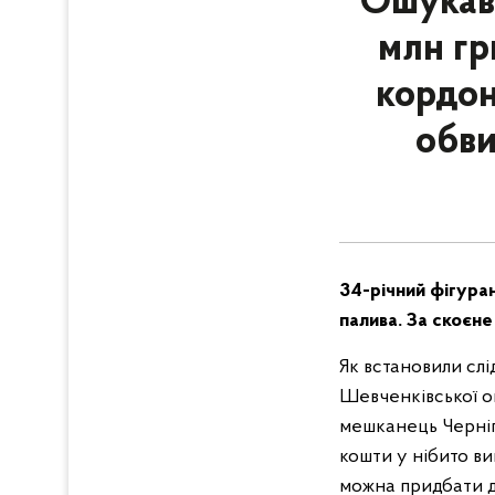
Ошукав 
млн гр
кордон
обви
34-річний фігура
палива. За скоєне
Як встановили слі
Шевченківської о
мешканець Чернігі
кошти у нібито ви
можна придбати д