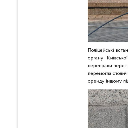
Поліцейські вста
органу Київсько
переправи через 
перемогла столичн
оренду іншому п