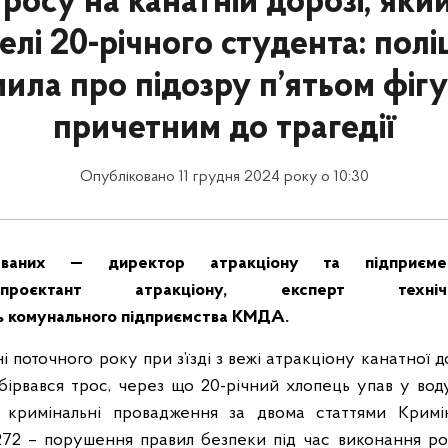
росу на канатній дорозі, який
елі 20-річного студента: полі
ила про підозру п’ятьом фіг
причетним до трагедії
Опубліковано 11 грудня 2024 року о 10:30
юваних — директор атракціону та підприєме
,
проєктант
атракціону, експерт техніч
ь
комунального підприємства КМДА.
і поточного року при з’їзді з вежі атракціону канатної 
бірвався трос, через що 20-річний хлопець упав у воду
и кримінальні провадження за двома статтями Кримі
. 272 – порушення правил безпеки під час виконання р