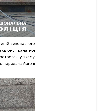
тицій виконавчого
акціону канатної
острова», у якому
ію передала його в