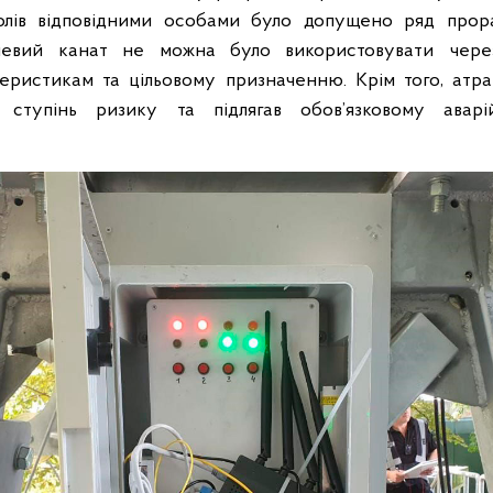
олів відповідними особами було допущено ряд прора
левий канат не можна було використовувати через
еристикам та цільовому призначенню. Крім того, атр
ступінь ризику та підлягав обов’язковому аварій