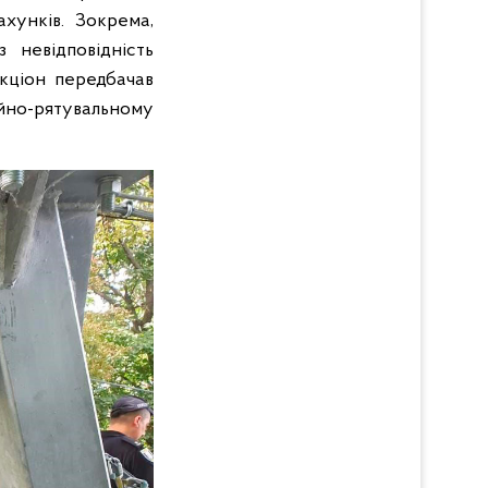
хунків. Зокрема,
 невідповідність
акціон передбачав
но-рятувальному