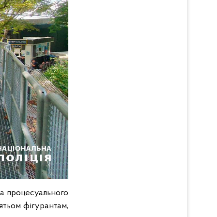
 за процесуального
ятьом фігурантам,