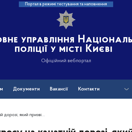
Портал в режимі тестування та наповнення
овне управління Націонал
поліції у місті Києві
Офіційний вебпортал
ам
Документи
Вакансії
Контакти
ція Києва повідомила про підозру п’ятьом фігурантам, причетним до трагедії