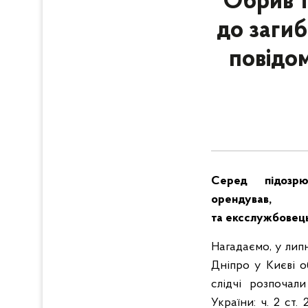
Обрив т
до загиб
повідом
Серед підозр
орендував
та
ексслужбовец
Нагадаємо, у липн
Дніпро у Києві о
слідчі розпочал
України: ч. 2 ст