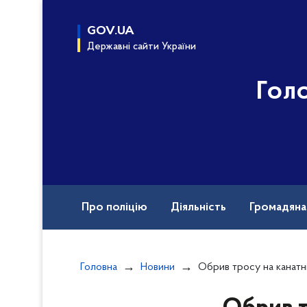
до
основного
GOV.UA
вмісту
Державні сайти України
Гол
Про поліцію
Діяльність
Громадян
Назавжди в строю
Головна
Новини
Обрив тросу на канатній дорозі, який призвів до загибелі 20-річного студента: полі