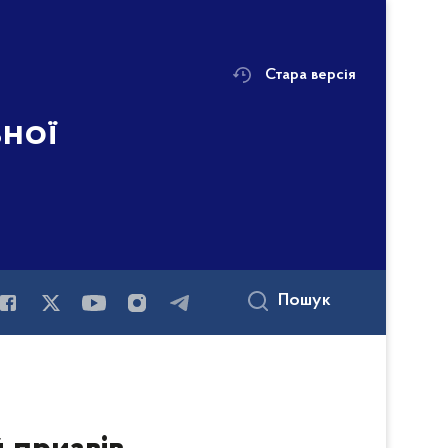
Стара версія
ьної
Пошук