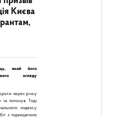
 призвів
ція Києва
урантам,
ць, який його
ного огляду
дороги через річку
 та потонув. Тоді
нального кодексу
обіт з підвищеною