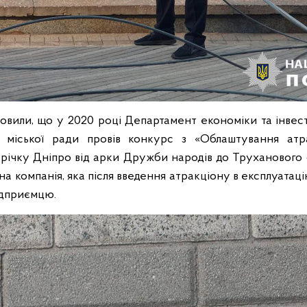
новили, що у 2020 році Департамент економіки та інвес
ї міської ради провів конкурс з «Облаштування атр
річку Дніпро від арки Дружби народів до Труханового 
а компанія, яка після введення атракціону в експлуатац
ідприємцю.