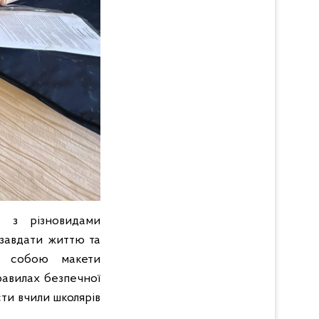
я з різновидами
 завдати життю та
з собою макети
равилах безпечної
сти вчили школярів