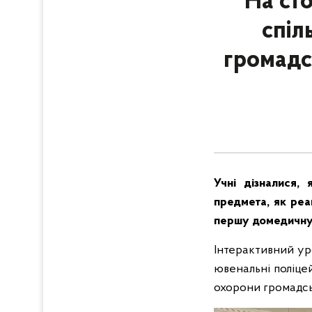
На ст
спіл
громадс
Учні дізналися, 
предмета, як реа
першу домедичну 
Інтерактивний ур
ювенальні поліце
охорони громадсь