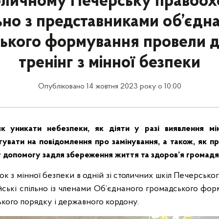
оличному Печерську правоох
ьно з представниками об’єдн
ького формування провели д
тренінг з мінної безпеки
Опубліковано 14 жовтня 2023 року о 10:00
як уникати небезпеки, як діяти у разі виявлення мі
гувати на повідомлення про замінування, а також, як п
допомогу задля збереження життя та здоров’я громадя
ок з мінної безпеки в одній зі столичних шкіл Печерсько
йські спільно із членами Об’єднаного громадського фор
кого порядку і державного кордону.