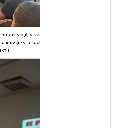
о ситуації, у які
 специфіку своєї
ктів.