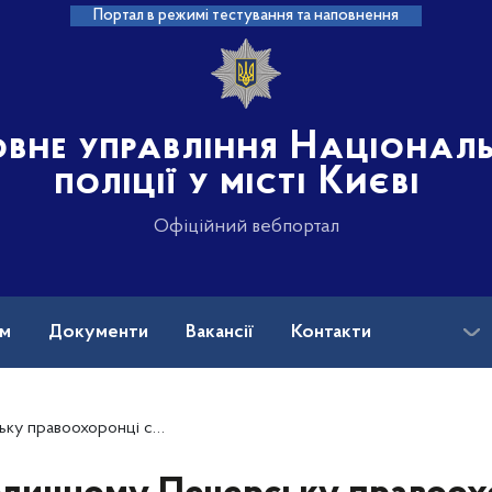
Портал в режимі тестування та наповнення
овне управління Націонал
поліції у місті Києві
Офіційний вебпортал
ам
Документи
Вакансії
Контакти
громадського формування провели для дітей тренінг з мінної безпеки