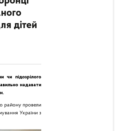
оронці
аного
ля дітей
ни чи підозрілого
равильно надавати
н.
го району провели
мування України з