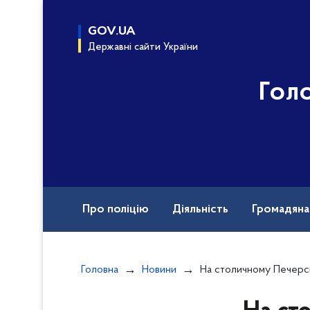
до
основного
GOV.UA
вмісту
Державні сайти України
Гол
Про поліцію
Діяльність
Громадян
Назавжди в строю
Головна
Новини
На столичному Печерську правоохоронці спільно з представниками об’єднаного 