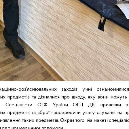
аційно-роз’яснювальних заходів учні ознайомилис
х предметів та дізналися про шкоду, яку вони можуть
й. Спеціалісти ОГФ Ураїни ОГП ДК привезли 
х предметів та зброї і зосередили увагу слухачів на п
виявлення таких предметів. Окрім того, на макеті спеціалі
 першої медичної допомоги.