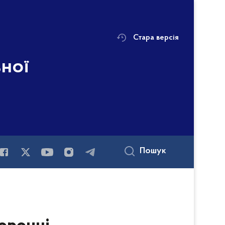
Стара версія
ьної
Пошук