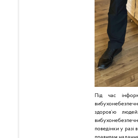
Під час інформ
вибухонебезпечни
здоров’ю люде
вибухонебезпечни
поведінки у разі 
правилам надання