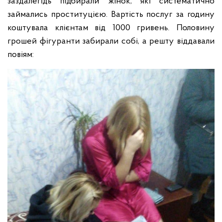
заздалегідь підбирали жінок, які систематично
займались проституцією. Вартість послуг за годину
коштувала клієнтам від 1000 гривень. Половину
грошей фігуранти забирали собі, а решту віддавали
повіям: