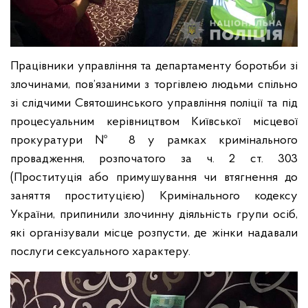
Працівники управління та департаменту боротьби зі
злочинами, пов’язаними з торгівлею людьми спільно
зі слідчими Святошинського управління поліції та під
процесуальним керівництвом Київської місцевої
прокуратури № 8 у рамках кримінального
провадження, розпочатого за ч. 2 ст. 303
(Проституція або примушування чи втягнення до
заняття проституцією) Кримінального кодексу
України, припинили злочинну діяльність групи осіб,
які організували місце розпусти, де жінки надавали
послуги сексуального характеру.