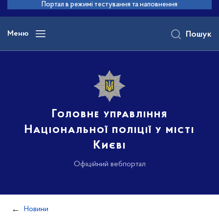
до
Портал в режимі тестування та наповнення
основного
вмісту
Меню
Пошук
Головне управління
Національної поліції у місті
Києві
Офіційний вебпортал
Новини