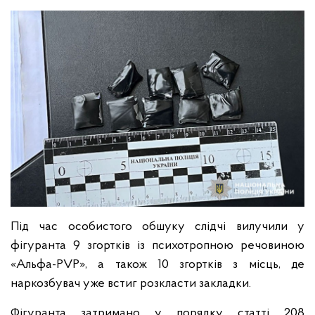
Під час особистого обшуку слідчі вилучили у
фігуранта 9 згортків із психотропною речовиною
«Альфа-PVP», а також 10 згортків з місць, де
наркозбувач уже встиг розкласти закладки.
Фігуранта затримано у порядку статті 208