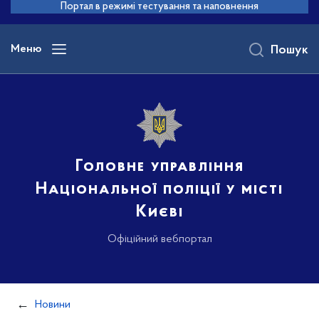
до
Портал в режимі тестування та наповнення
основного
вмісту
Меню
Пошук
Головне управління
Національної поліції у місті
Києві
Офіційний вебпортал
Новини