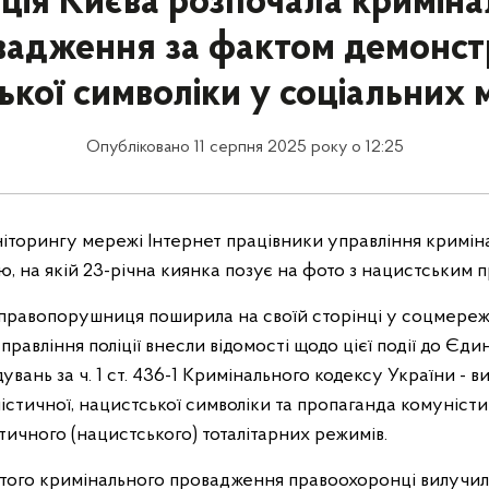
ція Києва розпочала кримін
вадження за фактом демонстр
ької символіки у соціальних
Опубліковано 11 серпня 2025 року о 12:25
ніторингу мережі Інтернет працівники управління кримін
ю, на якій 23-річна киянка позує на фото з нацистським 
 правопорушниця поширила на своїй сторінці у соцмережі
равління поліції внесли відомості щодо цієї події до Єд
увань за ч. 1 ст. 436-1 Кримінального кодексу України - в
стичної, нацистської символіки та пропаганда комуністи
тичного (нацистського) тоталітарних режимів.
того кримінального провадження правоохоронці вилучили