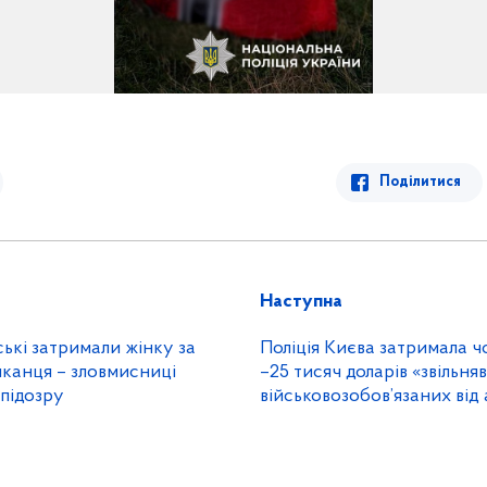
Поділитися
Наступна
ські затримали жінку за
Поліція Києва затримала чо
шканця – зловмисниці
–25 тисяч доларів «звільняв»
підозру
військовозобов’язаних від а
підроблених довідок ВЛК