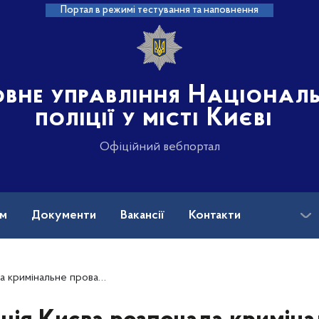
Портал в режимі тестування та наповнення
овне управління Націонал
поліції у місті Києві
Офіційний вебпортал
ам
Документи
Вакансії
Контакти
монстрації нацистської символіки у соціальних мережах