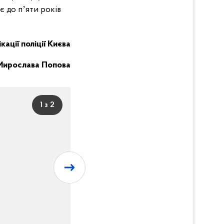
є до пʼяти років
кації поліції Києва
Мирослава Попова
1 з 2