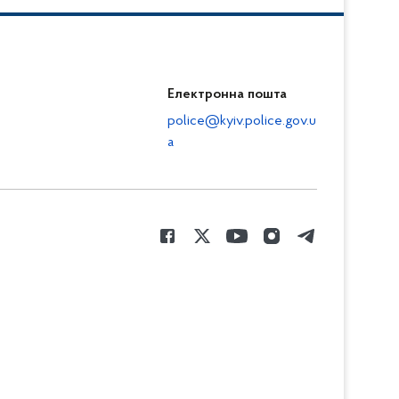
Електронна пошта
police@kyiv.police.gov.u
a