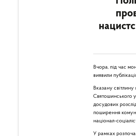
Полі
про
нацистс
Вчора, під час мо
виявили публікаці
Вказану світлину
Святошинського уп
досудових розслід
поширення комуні
націонал-соціаліс
У рамках розпоча