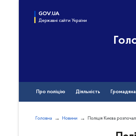
до
основного
GOV.UA
вмісту
Державні сайти України
Гол
Про поліцію
Діяльність
Громадян
Назавжди в строю
Головна
Новини
Поліція Києва розпочала кримінальне провадження за фактом де