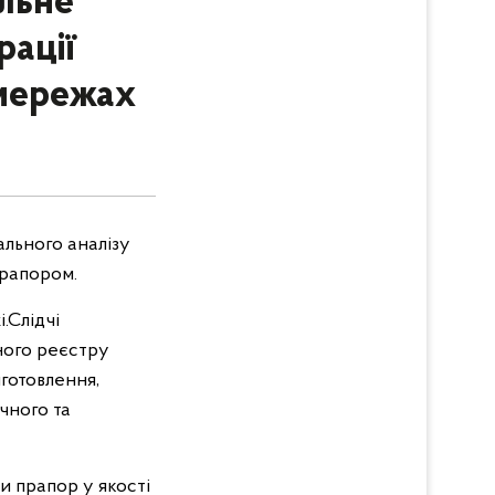
альне
ації
 мережах
ального аналізу
прапором.
.Слідчі
иного реєстру
иготовлення,
чного та
 прапор у якості