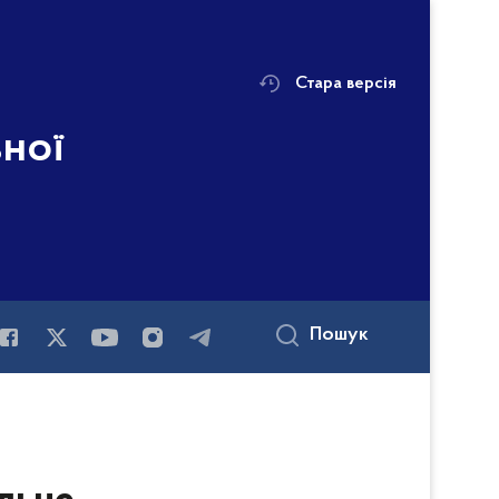
Стара версія
ьної
Пошук